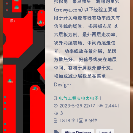
拾指南 | 菜鸟救星 – 鸦鸦的巢穴
(crowya.com) 以下经验主要适
用于开关电源等既有功率线又有
信号线的场景。 多层板布局 以
六层板为例，最外两层走功率，
次外两层铺地，中间两层走信
号。 功率线放在最外层，是因
为散热好。 把信号线夹在地层
中间，有利于屏蔽外部干扰。
增加或减少层数是在菜单
Desig…
电气工程与电力电子
|
2023-5-29 22:17
|
2,444
|
3
1818 字
|
8 分钟
Altium Designer
Layout