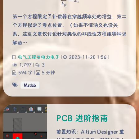
第一个方程限定了补偿器在穿越频率处的增益，第二
个方程拟定了零点位置。 （如果不懂涵义也没关
系，这篇文章仅讨论针对类似的非线性方程组哪种求
解函…
电气工程与电力电子
|
2023-11-20 1:56
|
1,797
|
3
594 字
|
5 分钟
Matlab
PCB 进阶指南
前置知识：Altium Designer 重