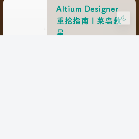
Altium Designer
重拾指南 | 菜鸟救
星
这个软件真是见了鬼了，隔一段
时间不用就归零，永远半生不
熟。 由于新换了电脑，笔者又
从头安装了一遍 AD，没有任何
第三方元件库，所以能够较完整
地反映本菜鸟的摸索过程。 装
哪个版本？ 软件越新，安装包
就越大，曾经我对安装包大小比
较敏感，以为这种软件都和微软
的 Office 一样，随便找个稳定
的年份都差不多…… 但是幸好