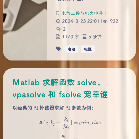
电气工程与电力电子
|
2024-3-23 22:01
|
922
|
2
1170 字
|
5 分钟
电池
电源
Matlab 求解函数 solve、
vpasolve 和 fsolve 宠幸谁
以经典的 PI 补偿器求解 PI 参数为例：
20
lg
|
k
p
+
k
i
j
ω
c
|
=
g
a
i
n
_
r
i
s
e
k
i
k
p
=
ω
z