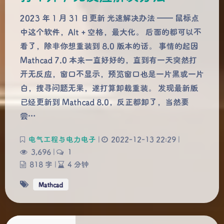
2023 年 1 月 31 日更新 光速解决办法 —— 鼠标点
中这个软件，Alt + 空格，最大化。 后面的都可以不
看了，除非你想重装到 8.0 版本的话。 事情的起因
Mathcad 7.0 本来一直好好的，直到有一天突然打
开无反应，窗口不显示，预览窗口也是一片黑或一片
白，搜寻问题无果，遂打算卸载重装。 发现最新版
已经更新到 Mathcad 8.0，反正都卸了，当然要
尝…
夜间模式
电气工程与电力电子
|
2022-12-13 22:29
|
3,696
|
1
Sans Serif
Serif
818 字
|
4 分钟
浅阴影
深阴影
Mathcad
关闭
日落
暗化
灰度