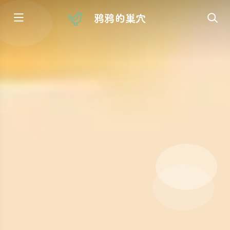
鸦鸦的巢穴