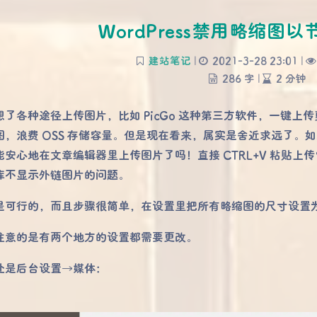
WordPress禁用略缩图
建站笔记
|
2021-3-28 23:01
|
286 字
|
2 分钟
想了各种途径上传图片，比如 PicGo 这种第三方软件，一键
图，浪费 OSS 存储容量。但是现在看来，属实是舍近求远了。如果能
能安心地在文章编辑器里上传图片了吗！直接 CTRL+V 粘贴
库不显示外链图片的问题。
是可行的，而且步骤很简单，在设置里把所有略缩图的尺寸设置为
注意的是有两个地方的设置都需要更改。
处是后台设置→媒体：