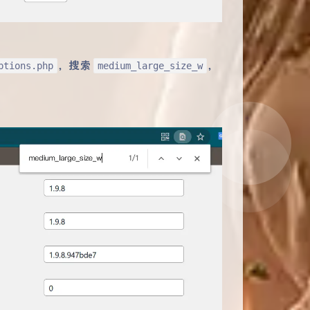
，搜索
，
tions.php
medium_large_size_w