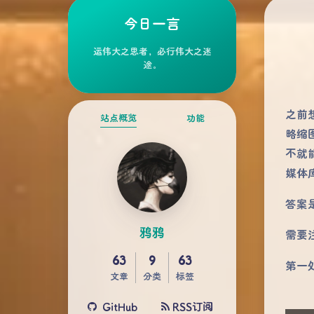
今日一言
运伟大之思者，必行伟大之迷
途。
之前
站点概览
功能
略缩
不就
媒体
答案
鸦鸦
需要
63
9
63
第一
文章
分类
标签
GitHub
RSS订阅