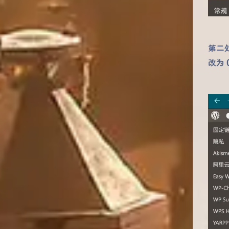
第二处
改为 