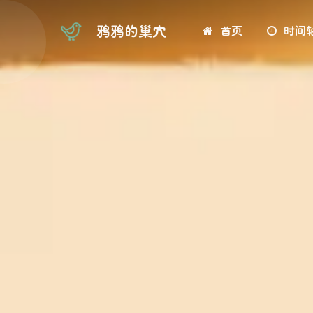
鸦鸦的巢穴
首页
时间