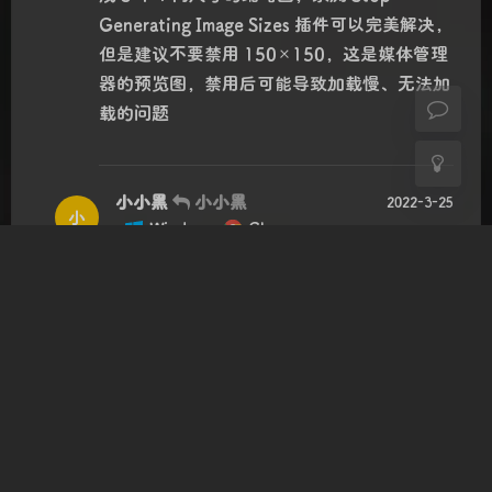
浅阴影
深阴影
Generating Image Sizes 插件可以完美解决，
但是建议不要禁用 150×150，这是媒体管理
关闭
日落
暗化
灰度
器的预览图，禁用后可能导致加载慢、无法加
载的问题
小小黑
小小黑
2022-3-25
小
Windows
Chrome
山东省潍坊市 移动
0
因为设置里只是禁用默认的缩略图生成，还
有 custom 规则会自动生成，不清楚该规则
是 wordpress 自带还是主题集成，默认分辨
率为 1536 和 2048，用插件可完美解决。
缺点就是插件会拖慢页面编译速度，大概
0.1-0.2s