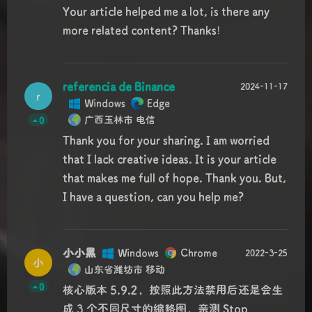
Your article helped me a lot, is there any
more related content? Thanks!
referencia de Binance
2024-11-17
r
Windows
Edge
广西玉林市 电信
0
Thank you for your sharing. I am worried
that I lack creative ideas. It is your article
that makes me full of hope. Thank you. But,
I have a question, can you help me?
小小黑
Windows
Chrome
2022-3-25
夜间模式
小
山东省潍坊市 移动
0
Sans Serif
Serif
核心版本 5.9.2，按照此方法禁用后还是会生
成 3 个不同尺寸的缩略图，亲测 Stop