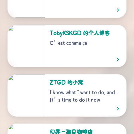
TobyKSKGD 的个人博客
C’est comme ça
ZTGD 的小窝
I know what I want to do, and
It’s time to do it now
幻界～猫目咖啡店