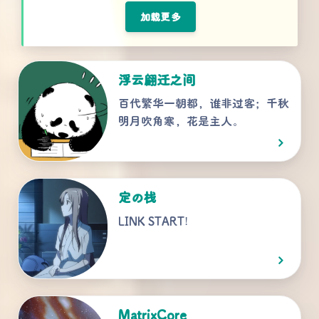
加载更多
浮云翩迁之间
百代繁华一朝都，谁非过客；千秋
明月吹角寒，花是主人。
定の栈
LINK START!
MatrixCore