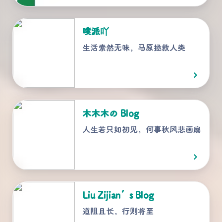
噗派吖
生活索然无味，马原拯救人类
木木木の Blog
人生若只如初见，何事秋风悲画扇
Liu Zijian’s Blog
道阻且长，行则将至