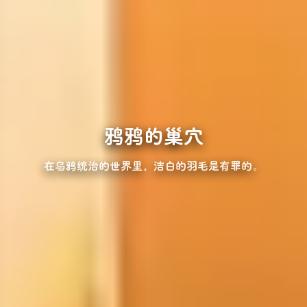
鸦鸦的巢穴
在乌鸦统治的世界里，洁白的羽毛是有罪的。