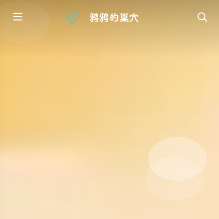
鸦鸦的巢穴