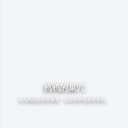
鸦鸦的巢穴
在乌鸦统治的世界里，洁白的羽毛是有罪的。