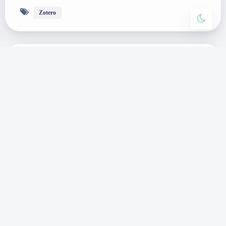
Zotero
Notion 也可以有 #文内标签#
flomo 有文内标签，而 Notion 没有，这是一大遗憾
（曾经）。但是我现在突然意识到，Notion 也完全可
以有文内标签，只是符号不同。 flomo 用 #创建标
签，Notion 用 [[或 @或 + 个人推荐 @ Notion 的反向
链接就可以作为标签使用。 忘记什么反向链接吧，
就把它作为标签。 我真傻，真的，我单知道它是双
链笔记，却没想到它可以作为标签使用。 只…
生产力工具
|
2021-4-15 4:49
|
7,863
|
2
366 字
|
2 分钟