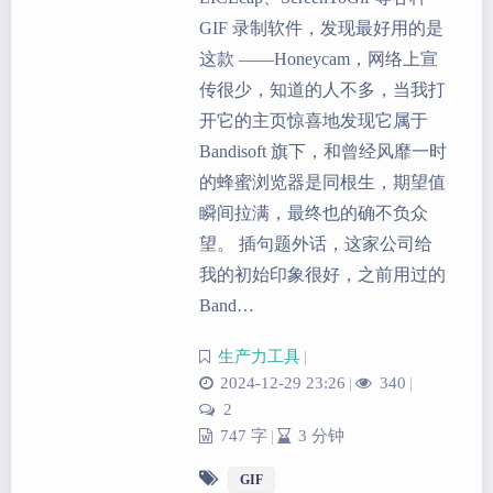
GIF 录制软件，发现最好用的是
这款 ——Honeycam，网络上宣
传很少，知道的人不多，当我打
开它的主页惊喜地发现它属于
Bandisoft 旗下，和曾经风靡一时
的蜂蜜浏览器是同根生，期望值
瞬间拉满，最终也的确不负众
望。 插句题外话，这家公司给
我的初始印象很好，之前用过的
Band…
生产力工具
|
2024-12-29 23:26
|
340
|
2
747 字
|
3 分钟
GIF