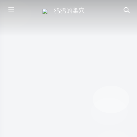
鸦鸦的巢穴