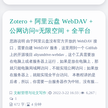
Zotero + 阿里云盘 WebDAV +
公网访问≈无限空间 + 全平台
思路说明 由于阿里云盘没有官方开放的 WebDAV 接
口，需要自建 WebDAV 服务，这里用到一个 GitHub
上的开源项目 aliyundrive-webdav，这个工具需要放
夜间模式
在电脑上或者服务器上运行，如果是放在电脑上，那
就只能电脑局域网访问，不能实现公网访问；如果放
Sans Serif
Serif
在服务器上，就能实现全平台访问。 本教程讲的是
后者，所以，你需要一台服务器作为中转。没有服…
浅阴影
深阴影
文献管理与论文写作
|
2022-3-22 16:33
|
6,267
|
关闭
日落
暗化
灰度
1
672 字
|
4 分钟