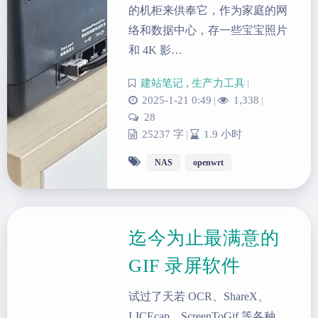
的机柜来供奉它，作为家庭的网
络和数据中心，存一些宝宝照片
和 4K 影…
建站笔记
,
生产力工具
|
2025-1-21 0:49
|
1,338
|
28
25237 字
|
1.9 小时
NAS
openwrt
迄今为止最满意的
GIF 录屏软件
试过了天若 OCR、ShareX、
LICEcap、ScreenToGif 等各种