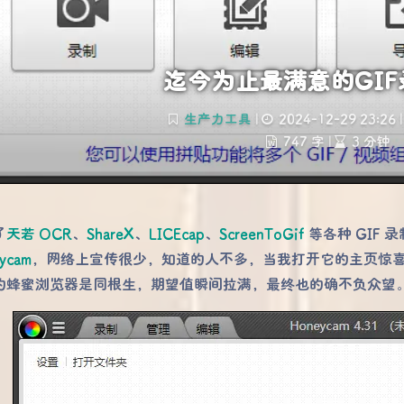
迄今为止最满意的GI
生产力工具
|
2024-12-29 23:26
|
747 字
|
3 分钟
了
天若 OCR
、
ShareX
、
LICEcap
、
ScreenToGif
等各种 GIF
ycam
，网络上宣传很少，知道的人不多，当我打开它的主页惊喜地发现
的蜂蜜浏览器是同根生，期望值瞬间拉满，最终也的确不负众望