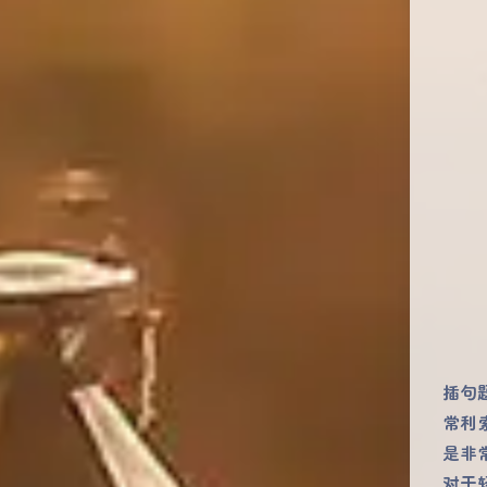
插句
常利
是非
对于