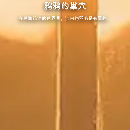
鸦鸦的巢穴
在乌鸦统治的世界里，洁白的羽毛是有罪的。