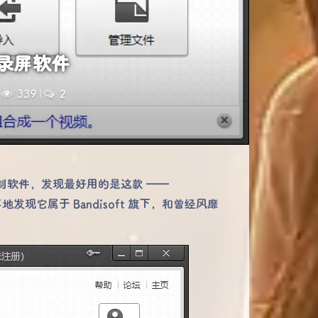
F录屏软件
339
|
2
 录制软件，发现最好用的是这款 ——
它属于 Bandisoft 旗下，和曾经风靡
。