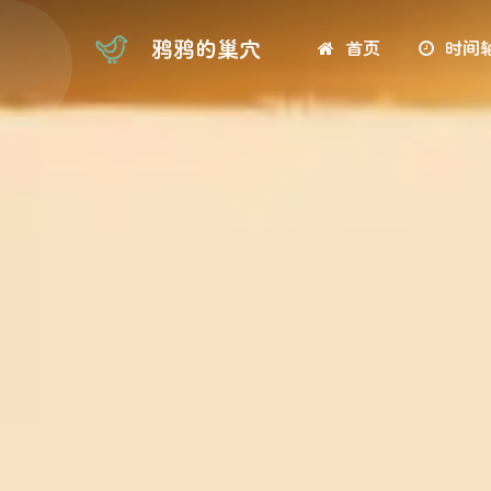
鸦鸦的巢穴
首页
时间