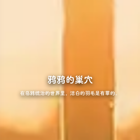
鸦鸦的巢穴
在乌鸦统治的世界里，洁白的羽毛是有罪的。