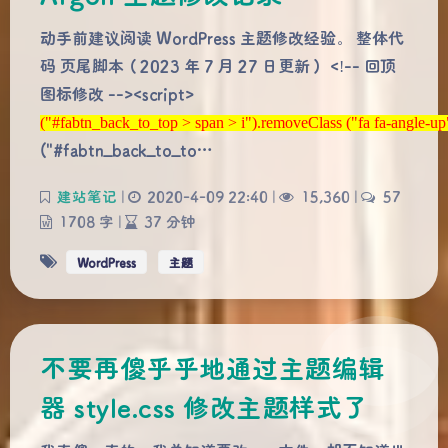
动手前建议阅读 WordPress 主题修改经验。 整体代
码 页尾脚本（2023 年 7 月 27 日更新） <!-- 回顶
图标修改 --><script>
("#fabtn_back_to_top > span > i").removeClass ("fa fa-angle-up");
("#fabtn_back_to_top > span > i").removeClass ("fa fa-angle-up
("#fabtn_back_to_to…
建站笔记
|
2020-4-09 22:40
|
15,360
|
57
1708 字
|
37 分钟
WordPress
主题
不要再傻乎乎地通过主题编辑
器 style.css 修改主题样式了