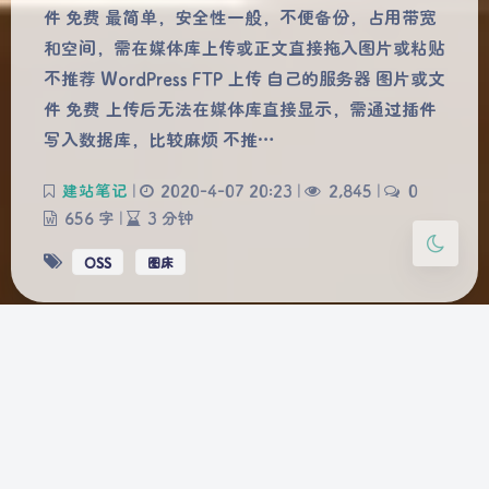
件 免费 最简单，安全性一般，不便备份，占用带宽
Sans Serif
Serif
和空间，需在媒体库上传或正文直接拖入图片或粘贴
不推荐 WordPress FTP 上传 自己的服务器 图片或文
浅阴影
深阴影
件 免费 上传后无法在媒体库直接显示，需通过插件
写入数据库，比较麻烦 不推…
关闭
日落
暗化
灰度
建站笔记
|
2020-4-07 20:23
|
2,845
|
0
656 字
|
3 分钟
OSS
图床
HTML、CSS、
PHP、JavaScript
基础知识 | 磨刀不