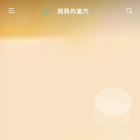
鸦鸦的巢穴