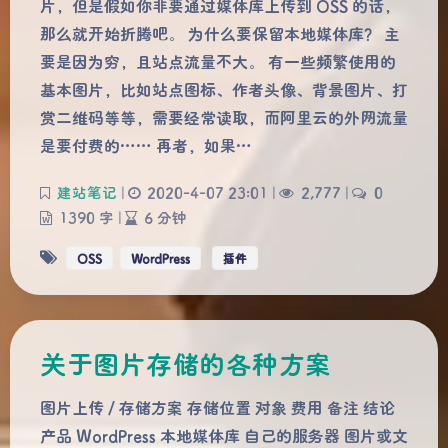
片，但是假如你非要通过媒体库上传到 OSS 的话，
那么就开始折腾吧。 为什么要保留本地媒体库？ 主
要是因为穷，且站点流量不大。 有一些频繁使用的
基本图片，比如站点图标、作者头像、背景图片、打
赏二维码等等，需要经常读取，而阿里云的外网流量
是要付费的…… 再者，如果…
建站笔记
|
2020-4-07 23:01
|
2,777
|
0
1390 字
|
6 分钟
OSS
WordPress
插件
关于图片存储的各种方案
图片上传 / 存储方案 存储位置 对象 费用 备注 结论
产品 WordPress 本地媒体库 自己的服务器 图片或文
夜间模式