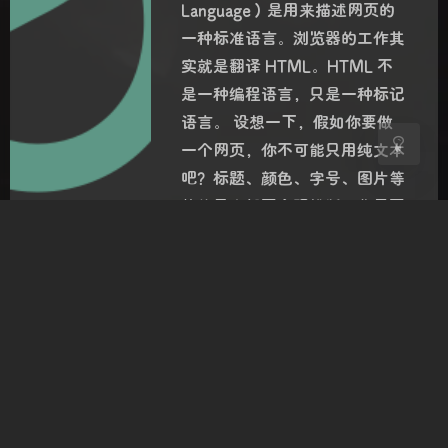
浅阴影
深阴影
Language）是用来描述网页的
一种标准语言。浏览器的工作其
关闭
日落
暗化
灰度
实就是翻译 HTML。HTML 不
是一种编程语言，只是一种标记
语言。 设想一下，假如你要做
一个网页，你不可能只用纯文本
吧？标题、颜色、字号、图片等
等的元素都要合理排版，你需要
一种现成的语言去 mark 这种
布…
建站笔记
|
2020-3-08 19:59
|
3,678
|
0
1176 字
|
7 分钟
CSS
HTML
JavaScript