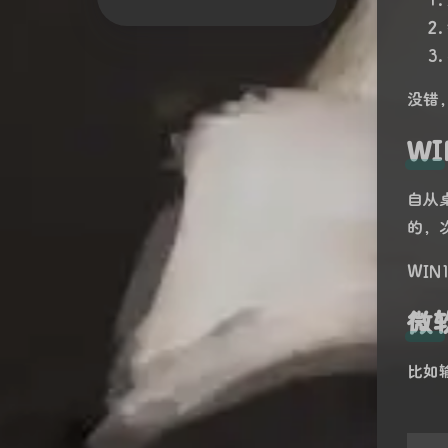
没错
WI
自从
的，
WI
微
比如输