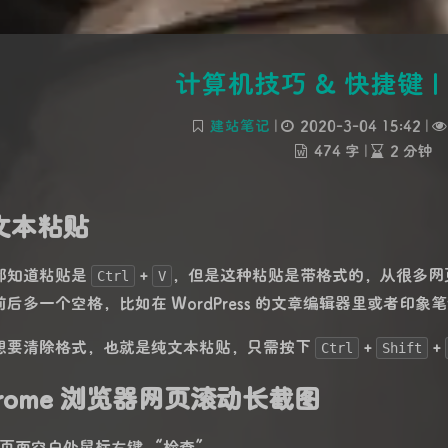
计算机技巧 & 快捷键 
建站笔记
|
2020-3-04 15:42
|
474 字
|
2 分钟
文本粘贴
都知道粘贴是
+
，但是这种粘贴是带格式的，从很多网页
Ctrl
V
前后多一个空格，比如在 WordPress 的文章编辑器里或者印象
想要清除格式，也就是纯文本粘贴，只需按下
+
+
Ctrl
Shift
hrome 浏览器网页滚动长截图
页面空白处鼠标右键 “检查”