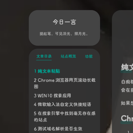
今日一言
提起笔，可见泪光，照月光。
文章目录
站点概览
功能
纯
纯文本粘贴
Chrome 浏览器网页滚动长截
白痴
图
会在
WIN10 搜索应用
如果
微软输入法自定义快捷短语
在搜索引擎中找到毫无存在感
C
的站点
测试域名解析是否生效