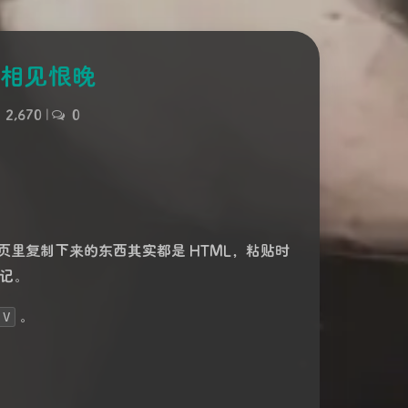
| 相见恨晚
2,670
|
0
里复制下来的东西其实都是 HTML，粘贴时
笔记。
。
V