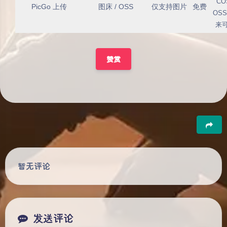
CO
PicGo 上传
图床 / OSS
仅支持图片
免费
OS
来
赞赏
夜间模式
豆
暂无评论
Sans Serif
Serif
浅阴影
深阴影
发送评论
关闭
日落
暗化
灰度