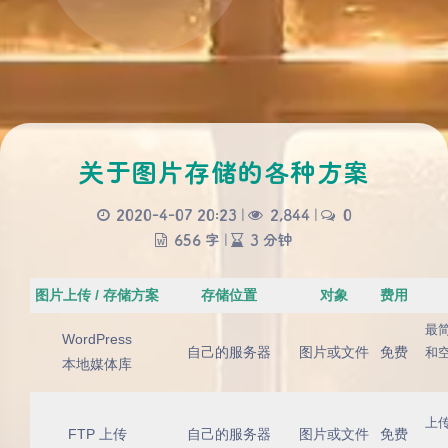
关于图片存储的各种方案
2020-4-07 20:23
|
2,844
|
0
656 字
|
3 分钟
图片上传 / 存储方案
存储位置
对象
费用
最
WordPress
自己的服务器
图片或文件
免费
和
本地媒体库
上
FTP 上传
自己的服务器
图片或文件
免费