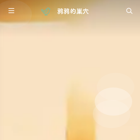
鸦鸦的巢穴