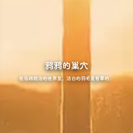
鸦鸦的巢穴
在乌鸦统治的世界里，洁白的羽毛是有罪的。