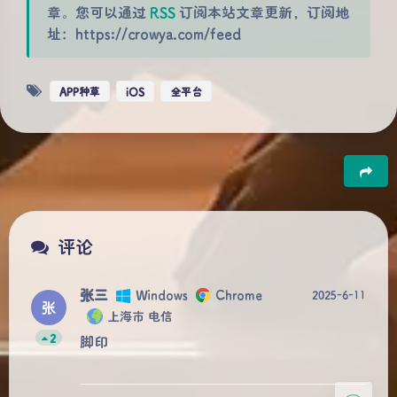
章。您可以通过
RSS
订阅本站文章更新，订阅地
址：https://crowya.com/feed
APP种草
iOS
全平台
豆
夜间模式
评论
Sans Serif
Serif
张三
Windows
Chrome
2025-6-11
张
浅阴影
深阴影
上海市 电信
2
脚印
关闭
日落
暗化
灰度