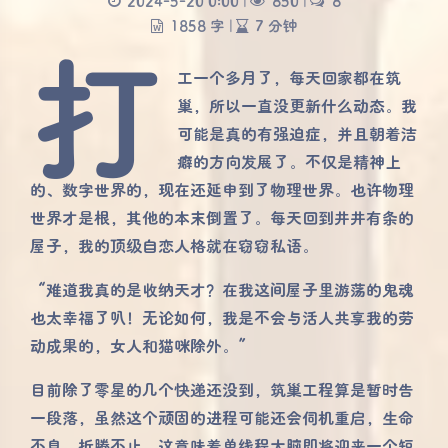
2024-5-20 0:00
|
850
|
8
1858 字
|
7 分钟
打
工一个多月了，每天回家都在筑
巢，所以一直没更新什么动态。我
可能是真的有强迫症，并且朝着洁
癖的方向发展了。不仅是精神上
的、数字世界的，现在还延申到了物理世界。也许物理
世界才是根，其他的本末倒置了。每天回到井井有条的
屋子，我的顶级自恋人格就在窃窃私语。
“难道我真的是收纳天才？在我这间屋子里游荡的鬼魂
也太幸福了叭！无论如何，我是不会与活人共享我的劳
动成果的，女人和猫咪除外。”
目前除了零星的几个快递还没到，筑巢工程算是暂时告
一段落，虽然这个顽固的进程可能还会伺机重启，生命
不息，折腾不止。这意味着单线程大脑即将迎来一个短