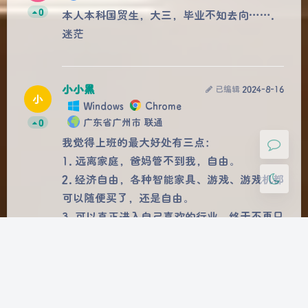
0
本人本科国贸生，大三，毕业不知去向…….
夜间模式
迷茫
Sans Serif
Serif
浅阴影
深阴影
小小黑
已编辑
2024-8-16
小
Windows
Chrome
关闭
日落
暗化
灰度
广东省广州市 联通
0
我觉得上班的最大好处有三点：
1. 远离家庭，爸妈管不到我，自由。
2. 经济自由，各种智能家具、游戏、游戏机都
可以随便买了，还是自由。
3. 可以真正进入自己喜欢的行业，终于不再只
是个喜欢打游戏的 “网瘾少年” 了 φ(￣∇￣
o)
虽然目前 996 很累，但最起码待遇不差，而
且确确实实能学到很多技术，我一直认为对开