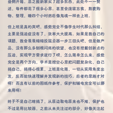
叠侧开箱。总之搬新家买了超多东西，此处不一一赘
述，每件都花了很多心思。甚至会废寝忘食，熬夜购
物、整理，睡四个小时然后像鬼魂一样去上班。
但上班是真的爽吧，感觉完全不像学生时代那么纠结，
主要是强迫症没有了，效率大大提高。如果是我自己的
课题，我会畏畏缩缩投鼠忌器一步三回头吧，但是做产
品，没有那么多刨根问底的欲望，也没有挖掘创新点的
压迫，实现甲方需求就行了呗，怎么简单怎么来。感觉
完全是两个方向，学术是挖空心思把问题复杂化，自己
搞自己，搞得心很累，上班是化简，一切从实用角度出
发，反而能快速理解并发现新的技巧。后者的思路才对
啊！而且有以前的图纸作参考，保护和辅电完全可以挪
来用啊！
终于不是自己瞎搞了，从原边取电原来也不难，保护也
不过是用比较器，之前从未关注过的部分，好像关注起