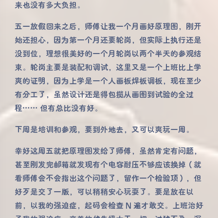
来也没有多大负担。
五一放假回来之后，师傅让我一个月画好原理图，刚开
始还担心，因为第一个月还要轮岗，但实际上执行还是
没到位，理想很美好的一个月轮岗以两个半天的参观结
束。轮岗主要是装配和调试，这里又是一个上班比上学
爽的证明，因为上学是一个人画板焊板调板，现在至少
有分工了，虽然设计还是得包揽从画图到试验的全过
程…… 但有总比没有好。
下周是培训和参观，要到外地去，又可以爽玩一周。
幸好这周五就把原理图发给了师傅，虽然肯定有问题，
甚至刚发完邮箱就发现有个电容耐压不够应该换掉（就
看师傅会不会指出这个问题了，留作一个检验项），但
好歹是交了一版，可以稍稍安心玩耍了。要是放在以
前，以我的强迫症，起码会检查 N 遍才敢交。上班治好