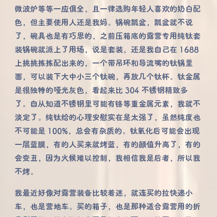
微波炉等等一应俱全，且一律选购年轻人喜欢的奶白配
色，但主要使用人还是我妈。锅碗瓢盆，瓢盆就不说
了，碗具也是有巧思的，之前压箱底的露营专用纯钛套
装锅碗就派上了用场，说是套装，还是我自己在 1688
上挑挑拣拣配出来的，一个带吊环和导流嘴的钛锅里
面，可以装下大中小三个钛碗，再放几个钛杯。钛金属
是很独特的哑光灰色，看起来比 304 不锈钢精致多
了。自从知道不锈钢里可能有铬等重金属元素，我就不
淡定了。纯钛给的心理安慰实在是太强了，虽然纯度也
不可能是 100%，总会有杂质的。钛氧化后可能会出现
一层蓝膜，有的人买来就烤蓝，有的颜值升高了，有的
会变丑，因为火候难以控制，我相信我是后者，所以我
不烤。
我最近好像对露营装备比较着迷，就连买的拉快递小
车，也是营地车。买的箱子，也是那种适合露营用的折