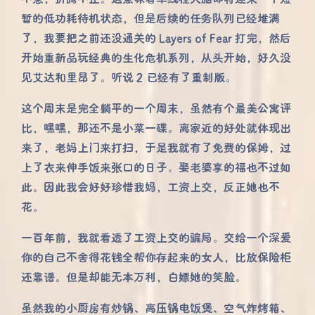
暂的低功耗待机状态，但是后续的任务队列已经堆满
了，我要把之前还没通关的 Layers of Fear 打完，然后
开始重新品玩经典的生化危机系列，从头开始，好久没
见艾达和里昂了。听说 2 已经有了重制版。
这个周末是完全躺平的一个周末，虽然有个最美公寓评
比，嘿嘿，那还不是小菜一碟。离家近的好处就体现出
来了，老妈上门来打扫，于是我就有了免费的保姆，过
上了衣来伸手饭来张口的日子。娶老婆享的福也不过如
此。因此我会好好珍惜我妈，工资上交，反正她也不
花。
一百年前，我就看透了工资上交的骗局。交给一个深爱
你的自己不舍得花钱全帮你存起来的女人，比放保险柜
还靠谱。但是却能无本万利，白嫖她的笑脸。
虽然我的小厨房有炒锅、高压锅电饭煲、空气炸烤箱、