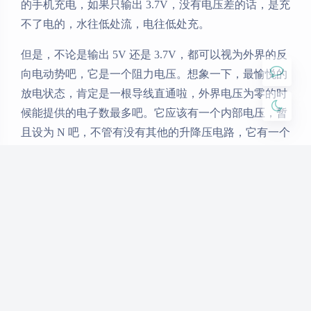
的手机充电，如果只输出 3.7V，没有电压差的话，是充
浅阴影
深阴影
不了电的，水往低处流，电往低处充。
关闭
日落
暗化
灰度
但是，不论是输出 5V 还是 3.7V，都可以视为外界的反
向电动势吧，它是一个阻力电压。想象一下，最愉悦的
放电状态，肯定是一根导线直通啦，外界电压为零的时
候能提供的电子数最多吧。它应该有一个内部电压，暂
且设为 N 吧，不管有没有其他的升降压电路，它有一个
放电的趋势，这能达成共识吧，然后输出电压是阻力，
应该有个负号。所以电压差应该是 N-5V 和 N-3.7V，而
N-3.7V 大于 N-5V，所以 3.7V 的 mAh 更大。
也许有不严谨的地方，但是先这么理解吧。
赞赏