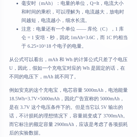
毫安时（mAh）：电量的单位，Q=It​，电流大小
和时间的乘积，可以理解为，电流越大，放电时
间越短，电流越小，细水长流。
注意：电量还有一个单位 —— 库伦（C），1 库
仑 = 1 安培・秒，因此 1mAh=3.6C，而 1C 约相当
于 6.25×10^18 个电子的电量。
从公式可以看出，mAh 和 Wh 的计算公式只差了个电压
U，因此，假如一个充电宝对应的 Wh 是固定的话，在
不同的电压下，mAh 就不同了。
例如安克的这个充电宝，电芯容量 5000mAh，电池能量
18.5Wh=3.7V×5000mAh，因此广告宣称的 5000mAh，
是在 3.7V 这个电压条件下的。但是当它以 5V 输出的
话，不计损耗的理想情况下，容量就变成了 3700mAh。
而它标注的额定容量 2900mAh，应该是考虑了各项损耗
后的实验数据。