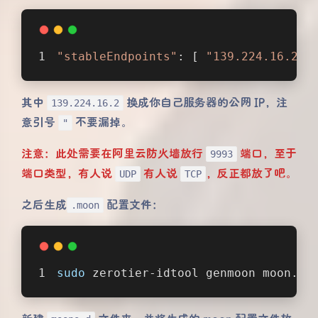
"stableEndpoints"
: [ 
"139.224.16.2/9
其中
换成你自己服务器的公网 IP，注
139.224.16.2
意引号
不要漏掉。
"
注意：此处需要在阿里云防火墙放行
端口，至于
9993
端口类型，有人说
有人说
，反正都放了吧。
UDP
TCP
之后生成
配置文件：
.moon
sudo
 zerotier-idtool genmoon moon.js