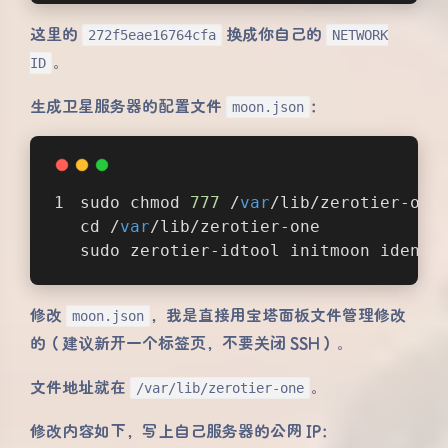
这里的
换成你自己的
272f5eae16764cfa
NETWORK
。
ID
生成卫星服务器的配置文件
：
moon.json
sudo chmod 
777
 /
var
/lib/zerotier-one
cd /
var
/lib/zerotier-one
sudo zerotier-idtool initmoon identi
修改
，我是直接用宝塔面板文件管理修改
moon.json
的（建议新开一个标签页，不要关闭 SSH）。
文件地址就在
。
/var/lib/zerotier-one
修改内容如下，写上自己服务器的公网 IP：