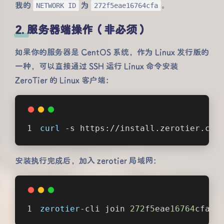
我的
为
。
NETWORK ID
272f5eae16764cfa
2. 服务器端操作（非必须）
如果你的服务器是 CentOS 系统，作为 Linux 发行版的
一种，可以直接通过 SSH 运行 Linux 命令安装
ZeroTier 的 Linux 客户端：
curl
 -s https://install.zerotier.com
安装执行完成后，加入 zerotier 局域网：
zerotier
-cli join 
272
f
5
eae
16764
cfa