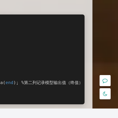
夜间模式
Sans Serif
Serif
浅阴影
深阴影
关闭
日落
暗化
灰度
ta(
end
); %第二列记录模型输出值（终值）