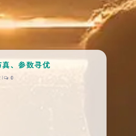
运行仿真、参数寻优
2
|
0