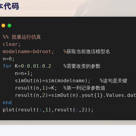
本代码
%% 批量运行仿真
clear;
modelname=bdroot;   %
获取当前激活模型名
n=
0
;
for
 K=
0
:
0.01
:
0.2
	%需要改变的参数
    n=n+
1
;
    simOut(n)=sim(modelname);   %这句是关键
    result(n,
1
)=K;  %第一列记录参数值
    result(n,
2
)=simOut(n).yout{
1
}.Values.da
end
plot(result(
:
,
1
),result(
:
,
2
));
就可以愉快地挂机摸鱼，喝茶睡觉玩手机啦～