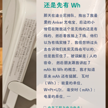
还是先有 Wh
那天在迪士尼排队，掏出了我最
爱的 Anker 充电宝，后边的小
情侣在赌我这个是无线的还是有
线的，然后看我插上了线，他们
以为有线实锤了。我很想转过头
去告诉他们其实无线也可以的，
但是我忍住了。被误解是 i 人的
夜间模式
宿命。 然后朋友跟我讲起了
mAh 和 Wh 的概念，我才知道
Sans Serif
Serif
原来 mAh 还有猫腻。 瓦时
（Wh）：能量的单位，
浅阴影
深阴影
W=Pt=UIt。 毫安时（mAh）：
电量的单位，…
关闭
日落
暗化
灰度
电气工程与电力电子
|