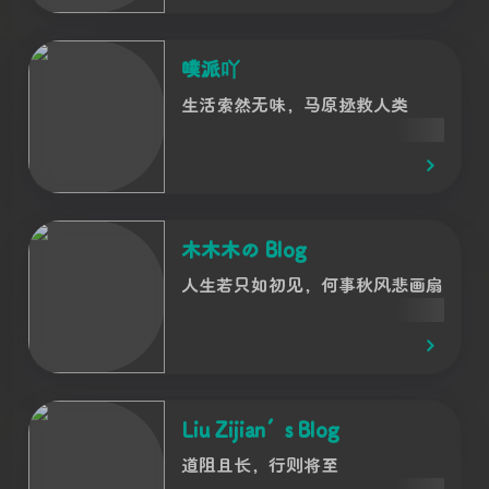
噗派吖
生活索然无味，马原拯救人类
木木木の Blog
人生若只如初见，何事秋风悲画扇
Liu Zijian’s Blog
道阻且长，行则将至