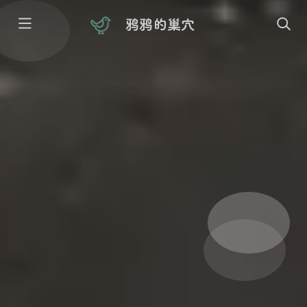
鸦鸦的巢穴