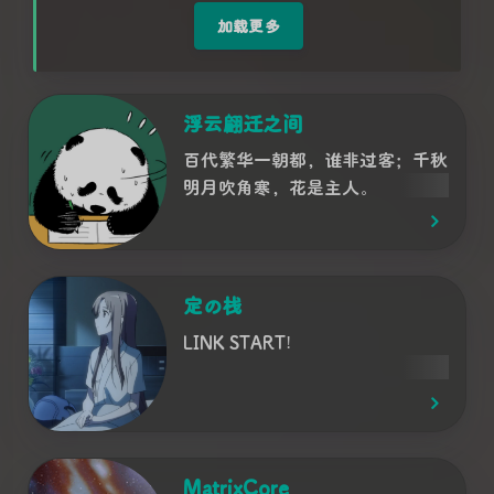
加载更多
浮云翩迁之间
百代繁华一朝都，谁非过客；千秋
明月吹角寒，花是主人。
定の栈
LINK START!
MatrixCore