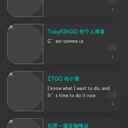
TobyKSKGD 的个人博客
C’est comme ça
ZTGD 的小窝
I know what I want to do, and
It’s time to do it now
幻界～猫目咖啡店