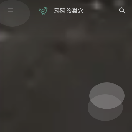
鸦鸦的巢穴