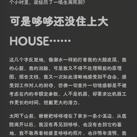
是懵的，刚到医院的时候，哆哆还能动，还能配合测完
体温，还能发出沙哑的轻声，而且就在几分钟前，它还
望向我张了张嘴…… 我至今也没有想通，那竟是回光返
照最后的告别？
按压结束后，医生听了听心跳，摇了摇头。她提供了几
个塑料袋子准备把哆哆包起来，说很快会臭，要埋得深
一些……
我让她别包了，因为我始终不相信哆哆已经完全离开我
了，我怕哆哆在塑料袋里闷。
我在麻木中，我爸帮我把哆哆带回了家，而我则去上
班，结束这一切的时候，才八点多，一如往常的打卡时
间……
而在天蒙蒙亮的这一两个小时里，哆哆的病就从我以为
的去医院就能看好的小病发展成了立刻就没命的绝症，