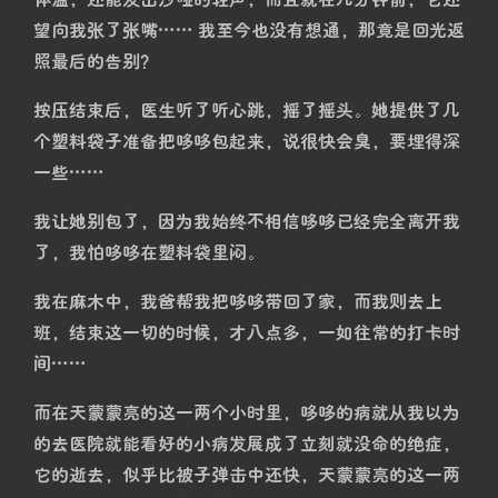
第二天一早我就摇来了我爸这个专属司机带上哆哆直奔
医院，当我把它装进箱子的时候，哆哆几乎没有自主站
立的能力，真的已经很严重了，我在路上疯狂给医院打
电话，好多家依然没有开门，因为时间太早了，直到最
后有一家店提出多收急症费提前开门，我立刻就同意
了。到宠物医院的时候，我还在想哆哆只是生了一场
病，到医院就能看好了。我甚至想着，要是实在来不及
上班，我就请假几个小时陪哆哆看病挂水。
等了很久医生终于来，看到哆哆的第一眼就如临大敌，
立刻让我签病危通知书，此刻我还是懵的，哆哆只不过
是生了一场病，怎会如此？？？医生说是尿闭，公猫很
容易得这个病，我的猫状态很危险，体温过低，心跳已
经没有了，立刻给它做心肺复苏按压，按了二十分钟，
用注射器喂了肾上腺素，却有绿色的液体吐出来（后来
我才意识到那是胆汁，是墨绿色的胆汁）整个过程我还