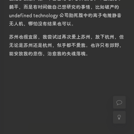
为我已经习惯了转动把手有猫掌着地的声音，打开门口
的开关有一条白猫伸懒腰走过来，抓几下猫抓板，围着
我小腿走的情景。我无法想象我开门之后这一幕不发生
的恐惧。我的大脑已经把这个场景刻入 DNA 里，我的
理智却告诉我今天不会出现。当我打开门的那一刻，我
几乎产生了幻觉，我几乎幻想出了听觉、视觉、触觉，
夜间模式
但是定睛之后，确实是空空如也，我以最快的速度穿过
那条曾经有猫夹道欢迎的过道，坐到椅子上就开始哭
Sans Serif
Serif
泣。
浅阴影
深阴影
我看着手背上长长的爪痕，竟期望它再深些，不要愈合
地那么快，因为这是哆哆最后一次抓我，最后一次在我
关闭
日落
暗化
灰度
身上留下的痕迹，这是它今生今世存在的证据。当初的
生气和恼怒已经不复存在，只有遗憾。我害怕有一天它
在我生活中的痕迹完全被抹去，虚无缥缈地像一场臆想
的遥远的梦。（后记：我以为我很深情，实际上我只为
哆哆哭过一晚，第二天我的泪水就不再充盈，几天后我