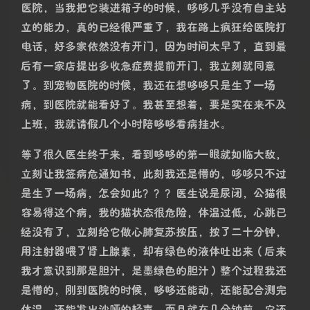
躺，醒着却一动不动，也不来迎接我，那个时候我还没
意识到问题的严重性，我伸手摸了摸它，不知道发生了
什么，应该是病了，它的体温似乎有些低，但是我并不
了解猫的正常体温，当时也没有察觉这个重要信号，但
可以肯定的是，哆哆生病了！！！两天前他还是一只活
奔乱跳的正常小猫，如今却无比虚落地躺在猫砂盆里！
而且猫砂盆附近，竟然有一块干涸的黄色液体的痕迹！
我问 AI 怎么办，它诊断不出确切结论，只让我尽快送
医！
此时已经接近半夜十二点，我立刻在地图上搜宠物医
院，但是却不确定这些店是否还在营业，半夜十二点，
几乎不可能有开着的宠物医院，我挣扎了很久，回来的
时候还没洗澡，而且在杭州奔走了一天也是相当劳累，
真的很困很想睡觉，于是我决定第二天一早，在上班前
就带哆哆去医院看病！哆哆，你再坚持一个晚上！