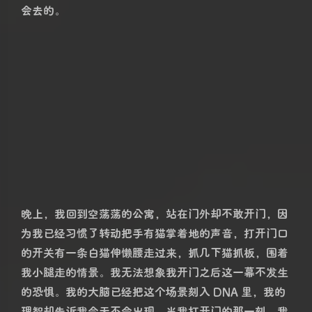
它的逝去，似乎比被子弹击中还快，天蒙蒙亮的这一两
个小时里，就经历了一场生离死别？
可是哆哆还没住上大
HOUSE……
这几个字反复地，像潮水一样拍打着我的大脑皮层，我
的心脏，我的泪腺，可是我又不得不处理眼前的原理
图、报告文档，我又一次如此清晰地感受到不自由，感
受到工作对人的剥夺，仿佛一切意外一切情感都是不被
考虑在内的非额定参数。人不是机器，却要求比机器工
作更长的时间、挖掘更大的潜力。
太阳下山前，爸爸把哆哆埋在了家乡一条小溪边。从医
院离开以后，我没有再见到哆哆，也没有去到它的墓