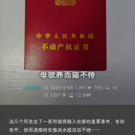
母欲养而猫不待
人生往事
|
2026-6-08 1:39
|
155
|
16
3357 字
|
13 分钟
这几个月发生了一系列值得载入史册的重要事件，有好
有坏，然而遗憾终究像洪水般滔滔不绝……