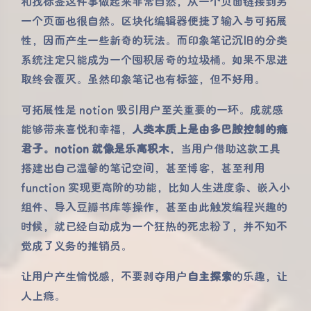
和找标签这件事做起来非常自然，从一个页面链接到另
一个页面也很自然。区块化编辑器便捷了输入与可拓展
性，因而产生一些新奇的玩法。而印象笔记沉旧的分类
系统注定只能成为一个囤积居奇的垃圾桶。如果不思进
取终会覆灭。虽然印象笔记也有标签，但不好用。
可拓展性是 notion 吸引用户至关重要的一环。成就感
能够带来喜悦和幸福，
人类本质上是由多巴胺控制的瘾
君子。notion 就像是乐高积木
，当用户借助这款工具
搭建出自己温馨的笔记空间，甚至博客，甚至利用
function 实现更高阶的功能，比如人生进度条、嵌入小
组件、导入豆瓣书库等操作，甚至由此触发编程兴趣的
时候，就已经自动成为一个狂热的死忠粉了，并不知不
觉成了义务的推销员。
让用户产生愉悦感，不要剥夺用户
自主探索
的乐趣，让
人上瘾。