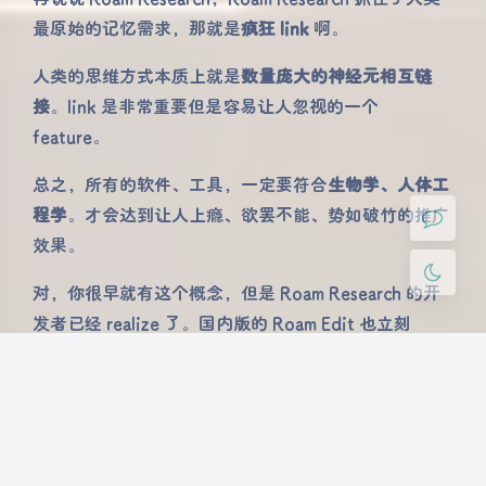
夜间模式
最原始的记忆需求，那就是
疯狂 link
啊。
Sans Serif
Serif
人类的思维方式本质上就是
数量庞大的神经元相互链
接
。link 是非常重要但是容易让人忽视的一个
浅阴影
深阴影
feature。
关闭
日落
暗化
灰度
总之，所有的软件、工具，一定要符合
生物学、人体工
程学
。才会达到让人上瘾、欲罢不能、势如破竹的推广
效果。
对，你很早就有这个概念，但是 Roam Research 的开
发者已经 realize 了。国内版的 Roam Edit 也立刻
copied the idea。
洗洗睡吧。