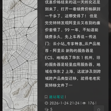
优惠价格结束的这一天终究还是
到来了，打开一看续费价格飙到
一千多了，这哪受得了！ 但是
兜兜转转发现阿里云又有别的廉
价套餐了，99 一年，不知道能
续费多久，先上车再说～传送
门：云小站_专享特惠_云产品推
荐 - 阿里云 新购的服务器是
夜间模式
ECS，地域选了华东 1 杭州，旧
的服务器是轻量应用服务器，地
Sans Serif
Serif
域在华东 2 上海，这就涉及到跨
浅阴影
深阴影
域跨产品类型迁移，就得老老实
实转移文件了…
关闭
日落
暗化
灰度
建站笔记
|
2026-1-24 21:24
|
176
|
5