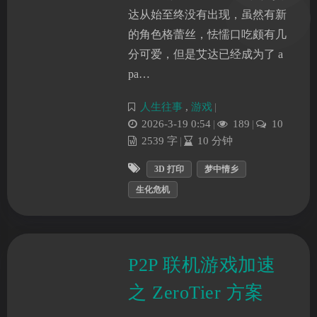
达从始至终没有出现，虽然有新
的角色格蕾丝，怯懦口吃颇有几
分可爱，但是艾达已经成为了 a
pa…
人生往事
,
游戏
|
2026-3-19 0:54
|
189
|
10
2539 字
|
10 分钟
3D 打印
梦中情乡
生化危机
夜间模式
P2P 联机游戏加速
Sans Serif
Serif
之 ZeroTier 方案