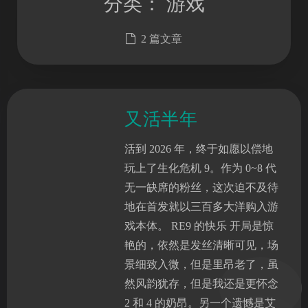
分类：
游戏
2 篇文章
又活半年
活到 2026 年，终于如愿以偿地
玩上了生化危机 9。作为 0~8 代
无一缺席的粉丝，这次迫不及待
地在首发就以三百多大洋购入游
戏本体。 RE9 的快乐 开局是惊
艳的，依然是发丝清晰可见，场
景细致入微，但是里昂老了，虽
然风韵犹存，但是我还是更怀念
2 和 4 的奶昂。另一个遗憾是艾