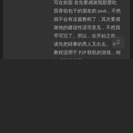
浅阴影
深阴影
写在前面 首先要感谢我那爱吃
茴香馅包子的朋友的 push，不然
关闭
日落
暗化
灰度
就不会有这篇教程了，其次要感
谢他的建设性误导意见，不然我
早写完了。所以，在开始之前，
请先把碍事的男人叉出去。 本
教程适用于 P2P 联机的游戏，例
如桌游模拟器（Tabletop
Simulator, TTS）。至于如何判断
你的游戏是不是 P2P，靠猜。这
种游戏的一项特征通常是以其中
一台玩家的电脑…
游戏
|
2024-3-08 12:11
|
1,361
|
6
3507 字
|
14 分钟