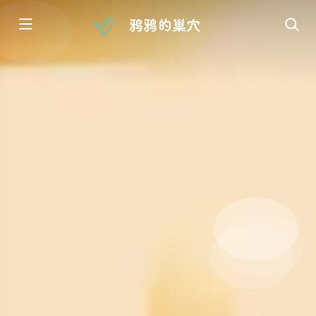
鸦鸦的巢穴