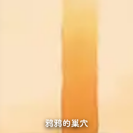
鸦鸦的巢穴