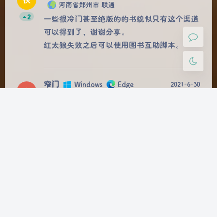
河南省郑州市 联通
关闭
日落
暗化
灰度
2
一些很冷门甚至绝版的的书貌似只有这个渠道
可以得到了，谢谢分享。
红太狼失效之后可以使用图书互助脚本。
窄门
Windows
Edge
2021-6-30
窄
广东省深圳市 移动
0
红太狼好像凉了，大佬有新渠道吗
路过
Windows
Chrome
2021-1-20
路
台湾省台中市 中华电信
0
内部人干的吧，都把收款码明着放出来，不怕
被抓啊