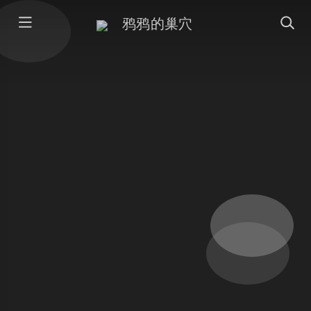
鸦鸦的巢穴