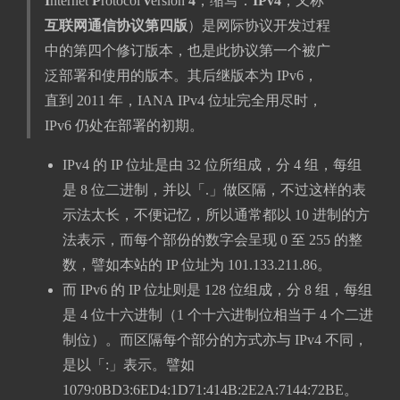
I
nternet
P
rotocol
v
ersion
4
，缩写：
IPv4
，又称
互联网通信协议第四版
）是网际协议开发过程
中的第四个修订版本，也是此协议第一个被广
泛部署和使用的版本。其后继版本为 IPv6，
直到 2011 年，IANA IPv4 位址完全用尽时，
IPv6 仍处在部署的初期。
IPv4 的 IP 位址是由 32 位所组成，分 4 组，每组
是 8 位二进制，并以「.」做区隔，不过这样的表
示法太长，不便记忆，所以通常都以 10 进制的方
法表示，而每个部份的数字会呈现 0 至 255 的整
数，譬如本站的 IP 位址为 101.133.211.86。
而 IPv6 的 IP 位址则是 128 位组成，分 8 组，每组
是 4 位十六进制（1 个十六进制位相当于 4 个二进
制位）。而区隔每个部分的方式亦与 IPv4 不同，
是以「:」表示。譬如
1079:0BD3:6ED4:1D71:414B:2E2A:7144:72BE。